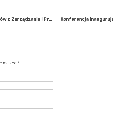
Już wkrótce 17-sta edycja warsztatów z Zarządzania i Przywództwa
re marked *