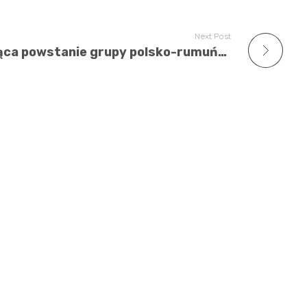
Next Post
Konferencja inaugurująca powstanie grupy polsko-rumuńskiej, związanej z wymianą gospodarczą