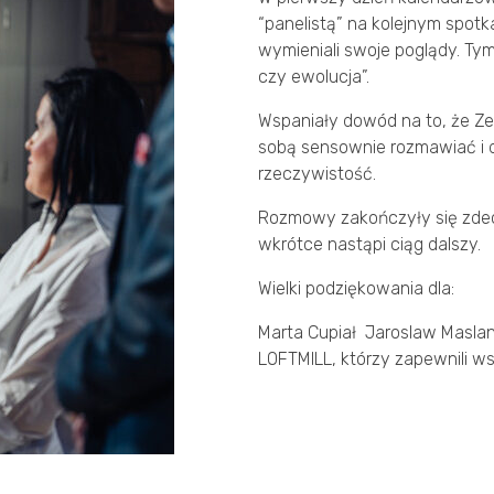
“panelistą” na kolejnym spotk
wymieniali swoje poglądy. Tym
czy ewolucja”.
Wspaniały dowód na to, że Ze
sobą sensownie rozmawiać i d
rzeczywistość.
Rozmowy zakończyły się zde
wkrótce nastąpi ciąg dalszy.
Wielki podziękowania dla:
Marta Cupiał Jaroslaw Maslan
LOFTMILL, którzy zapewnili w