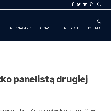
JAK DZIAŁAMY
O NAS
REALIZACJE
KONTAKT
ko panelistą drugiej
ej wiosny Jacek Mleczko miał wielką przyjemność być