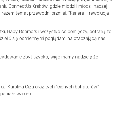
aniu ConnectUs Kraków, gdzie młodzi i młodsi inaczej
 razem temat przewodni brzmiał: “Kariera – rewolucja
tki, Baby Boomers i wszystko co pomiędzy, potrafią ze
zielić się odmiennymi poglądami na otaczającą nas
cydowanie zbyt szybko, więc mamy nadzieję że
ka, Karolina Giza oraz tych “cichych bohaterów”
spaniałe warunki.