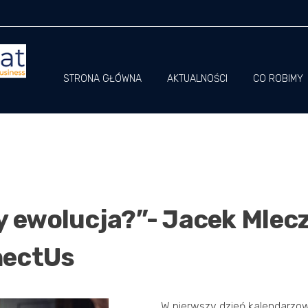
STRONA GŁÓWNA
AKTUALNOŚCI
CO ROBIMY
y ewolucja?”- Jacek Mlecz
nectUs
W pierwszy dzień kalendarzow