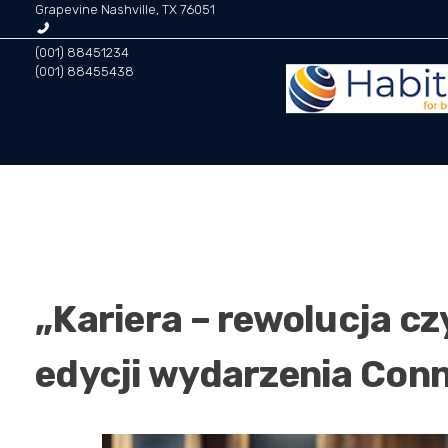
Grapevine Nashville, TX 76051
(001) 88451234
(001) 88455438
Habitat for Business | Doradztwo biznesowe
Środowisko dla twojej firmy! Habitat for business zapewnia holistyczną analizę biznesową, audyty, ewaluacje oraz doradztwo wdrożeniowe, inwestycyjne i negocjacyjne. To grupa specjalistów, mentorów i coachów, którzy poprowadzą Twój biznes w kierunku pełnego wymiaru jego własnych możliwości.
„Kariera – rewolucja cz
edycji wydarzenia Con