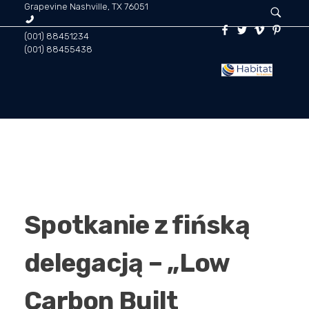
Grapevine Nashville, TX 76051
(001) 88451234
(001) 88455438
Habitat for Business | Doradztwo biznesowe
Środowisko dla twojej firmy! Habitat for business zapewnia holistyczną analizę biznesową, audyty, ewaluacje oraz doradztwo wdrożeniowe, inwestycyjne i negocjacyjne. To grupa specjalistów, mentorów i coachów, którzy poprowadzą Twój biznes w kierunku pełnego wymiaru jego własnych możliwości.
STRONA GŁÓWNA
AKTUALNOŚCI
Spotkanie z fińską
CO ROBIMY
delegacją – „Low
Carbon Built