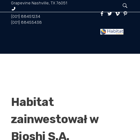
Grapevine Nashville, TX 76051
(001) 88451234
(001) 88455438
Habitat for Business | Doradztwo biznesowe
Środowisko dla twojej firmy! Habitat for business zapewnia holistyczną analizę biznesową, audyty, ewaluacje oraz doradztwo wdrożeniowe, inwestycyjne i negocjacyjne. To grupa specjalistów, mentorów i coachów, którzy poprowadzą Twój biznes w kierunku pełnego wymiaru jego własnych możliwości.
STRONA GŁÓWNA
AKTUALNOŚCI
Habitat
CO ROBIMY
zainwestował w
Bioshi S.A.