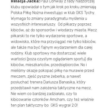
Relacja Jacka:
Paul Conway z rady nadzorczej
klubu opowiadał o tym jak krok po kroku zmieniają
Polska Piłkę Nożna inwestując w klub GKS Tychy.
Wymaga to zmiany paradygmatu myślenia u
wszystkich interesariuszy. Od piłkarzy poprzez
kibiców, aż do sponsorów i włodarzy miasta. Mecz
piłkarski to nie tylko wydarzenie sportowe, a
widowisko, które ma przyciągać nie tylko kibiców,
ale także ma być fajnym wydarzeniem dla całej
rodziny. Klub sportowy ma dostarczać wiele
wartości (poza czystym oglądaniem sportu) dla
kibiców, mieszkańców, przedsiębiorców. No i
mieliśmy okazje pokopać piłkę na murawie przed
meczem, zjeść pyszne żeberka, a nawet
posłuchać trenera Dariusza Banasika, który
przedstawił nam założenia taktyczne na mecz.
Nie wiem co bardziej zadziałało, czy to
kibicowanie członków Amcham, czy też właśnie
ten plan taktyczny bo GKS wygrał 2:0!