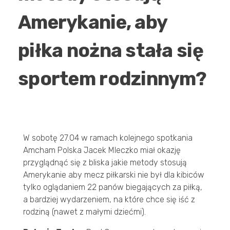
JAK DZIAŁAMY
Amerykanie, aby
piłka nożna stała się
O NAS
sportem rodzinnym?
REALIZACJE
KONTAKT
W sobotę 27.04 w ramach kolejnego spotkania
Amcham Polska Jacek Mleczko miał okazję
przyglądnąć się z bliska jakie metody stosują
Amerykanie aby mecz piłkarski nie był dla kibiców
tylko oglądaniem 22 panów biegających za piłką,
a bardziej wydarzeniem, na które chce się iść z
rodziną (nawet z małymi dziećmi).