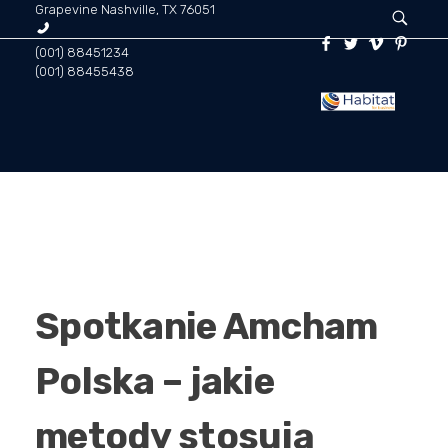
Grapevine Nashville, TX 76051
(001) 88451234
(001) 88455438
Habitat for Business | Doradztwo biznesowe
Środowisko dla twojej firmy! Habitat for business zapewnia holistyczną analizę biznesową, audyty, ewaluacje oraz doradztwo wdrożeniowe, inwestycyjne i negocjacyjne. To grupa specjalistów, mentorów i coachów, którzy poprowadzą Twój biznes w kierunku pełnego wymiaru jego własnych możliwości.
STRONA GŁÓWNA
AKTUALNOŚCI
Spotkanie Amcham
CO ROBIMY
Polska – jakie
metody stosują